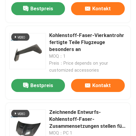
Bestpreis
Kontakt
Kohlenstoff-Faser-Vierkantrohr
fertigte Teile Flugzeuge
besonders an
MOQ：1
Preis：Price depends on your
customized accessories
Bestpreis
Kontakt
Zeichnende Entwurfs-
Kohlenstoff-Faser-
Zusammensetzungen stellen für
mobile medizinische Geräte her
MOQ：PC 1