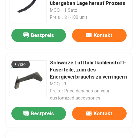
übergeben Lage herauf Prozess
MOQ：1 Satz
Über uns
Preis：$1-100 unit
Bestpreis
Kontakt
Werksbesichtigung
Qualitätskontrolle
Schwarze Luftfahrtkohlenstoff-
Faserteile, zum des
Kontakt mit uns
Energieverbrauchs zu verringern
MOQ：1
Preis：Price depends on your
Neuigkeiten
customized accessories
Bestpreis
Kontakt
Rechtssachen
AAC-Autoklav