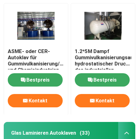
ASME- oder CER-
1.2*5M Dampf
Autoklav für
Gummivulkanisierungsautok
Gummivulkanisierung/Gewebe/Kabel
hydrostatischer Druck
und Chemieindustrien
des industriellen
Autoklavs
Bestpreis
Bestpreis
Kontakt
Kontakt
Glas Laminieren Autoklaven
(33)