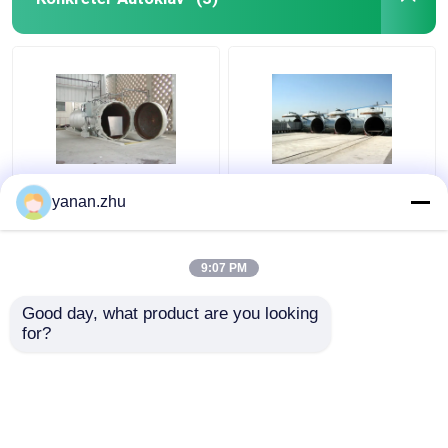
Chemischer konkreter
Konkreter Autoklav mit
yanan.zhu
Autoklav mit PLC-
hellem solidem
Steuer- und des
Warnungs-Gerät und
hydrostatischen
Sicherheitsverriegelung
9:07 PM
Druckestür
Bestpreis
Bestpreis
Good day, what product are you looking 
for?
Kontakt
Kontakt
Sehen Sie mehr an