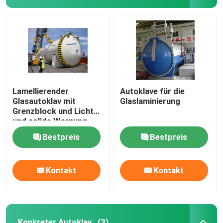
Lamellierender
Autoklave für die
Glasautoklav mit
Glaslaminierung
Grenzblock und Licht
und solide Warnung
Bestpreis
Bestpreis
Kontakt
Kontakt
Konkreter Autoklav
(3)