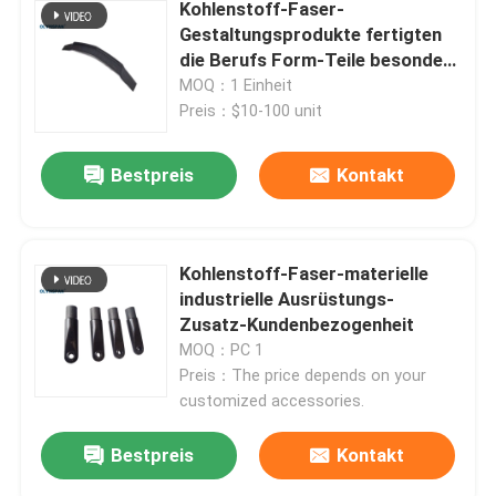
Kohlenstoff-Faser-
Gestaltungsprodukte fertigten
zusammengesetzter Autoklav
die Berufs Form-Teile besonders
an
MOQ：1 Einheit
Preis：$10-100 unit
Vulkanisierungsautoklav
Bestpreis
Kontakt
Glas Laminieren Autoklaven
Konkreter Autoklav
Kohlenstoff-Faser-materielle
industrielle Ausrüstungs-
Zusatz-Kundenbezogenheit
industrieller Autoklav
MOQ：PC 1
Preis：The price depends on your
customized accessories.
Holz Autoklaven
Bestpreis
Kontakt
Kohlenstoff-Faser-Produkte