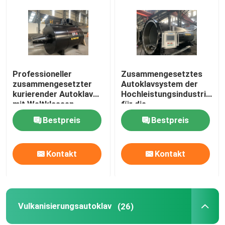
Professioneller
Zusammengesetztes
zusammengesetzter
Autoklavsystem der
kurierender Autoklav
Hochleistungsindustrien
mit Weltklassen-
für die
Technik und
Luftfahrt-/Militärmateriali
Bestpreis
Bestpreis
einzigartigem
Systemdesign
Kontakt
Kontakt
Vulkanisierungsautoklav
(26)