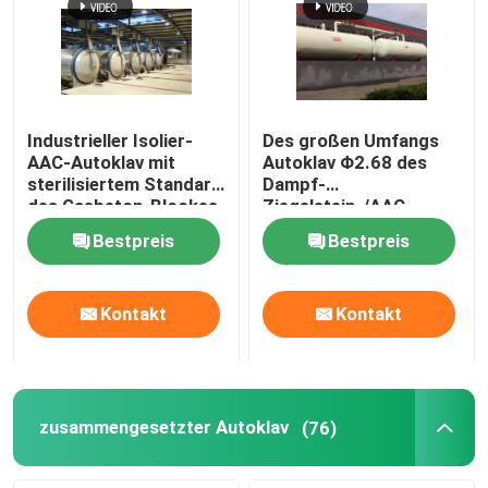
Industrieller Isolier-
Des großen Umfangs
AAC-Autoklav mit
Autoklav Φ2.68 des
sterilisiertem Standard
Dampf-
des Gasbeton-Blockes
Ziegelstein-/AAC
ASME
konkreter ×
Bestpreis
Bestpreis
38m/Autoklav des
Druckbehälter-
Autoklavs AAC
Kontakt
Kontakt
zusammengesetzter Autoklav
(76)