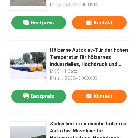
Preis：5,000~5,000,000
Über uns
Bestpreis
Kontakt
Werksbesichtigung
Hölzerne Autoklav-Tür der hohen
Qualitätskontrolle
Temperatur für hölzernes
industrielles, Hochdruck und
hohe Qualität
MOQ：1 Satz
Kontakt mit uns
Preis：5,000~5,000,000
Neuigkeiten
Bestpreis
Kontakt
Rechtssachen
Sicherheits-chemische hölzerne
Autoklav-Maschine für
AAC-Autoklav
Holzverarbeitung, Hochdruck