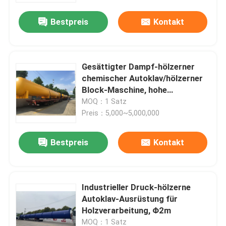
Bestpreis
Kontakt
Gesättigter Dampf-hölzerner
chemischer Autoklav/hölzerner
Block-Maschine, hohe
Temperatur
MOQ：1 Satz
Preis：5,000~5,000,000
Bestpreis
Kontakt
Zu Hause
Industrieller Druck-hölzerne
Produkte
Autoklav-Ausrüstung für
Holzverarbeitung, Φ2m
Videos
MOQ：1 Satz