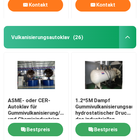
Kontakt
Kontakt
Vulkanisierungsautoklav
(26)
ASME- oder CER-
1.2*5M Dampf
Autoklav für
Gummivulkanisierungsautok
Gummivulkanisierung/Gewebe/Kabel
hydrostatischer Druck
und Chemieindustrien
des industriellen
Autoklavs
Bestpreis
Bestpreis