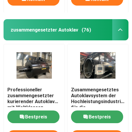
zusammengesetzter Autoklav
(76)
Professioneller
Zusammengesetztes
zusammengesetzter
Autoklavsystem der
kurierender Autoklav
Hochleistungsindustrien
mit Weltklassen-
für die
Technik und
Luftfahrt-/Militärmateriali
Bestpreis
Bestpreis
einzigartigem
Systemdesign