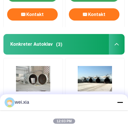
Kontakt
Kontakt
Konkreter Autoklav
(3)
Chemischer konkreter
Konkreter Autoklav mit
wei.xia
Autoklav mit PLC-
hellem solidem
Steuer- und des
Warnungs-Gerät und
hydrostatischen
Sicherheitsverriegelung
12:03 PM
Druckestür