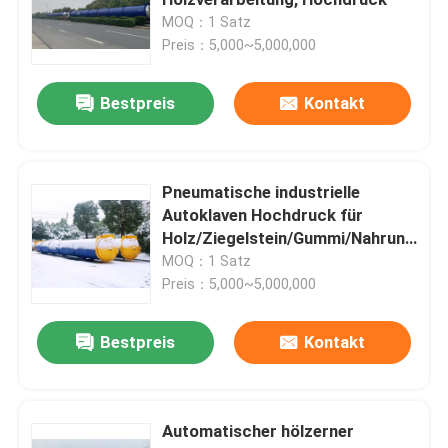
MOQ：1 Satz
Preis：5,000~5,000,000
zusammengesetzter Autoklav
Bestpreis
Kontakt
Vulkanisierungsautoklav
Glas Laminieren Autoklaven
Pneumatische industrielle
Autoklaven Hochdruck für
Holz/Ziegelstein/Gummi/Nahrung,
Konkreter Autoklav
Φ1.65 m
MOQ：1 Satz
Preis：5,000~5,000,000
industrieller Autoklav
Bestpreis
Kontakt
Holz Autoklaven
Automatischer hölzerner
Kohlenstoff-Faser-Produkte