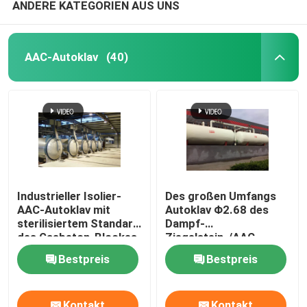
ANDERE KATEGORIEN AUS UNS
AAC-Autoklav
(40)
Industrieller Isolier-
Des großen Umfangs
AAC-Autoklav mit
Autoklav Φ2.68 des
sterilisiertem Standard
Dampf-
des Gasbeton-Blockes
Ziegelstein-/AAC
ASME
konkreter ×
Bestpreis
Bestpreis
38m/Autoklav des
Druckbehälter-
Autoklavs AAC
Kontakt
Kontakt