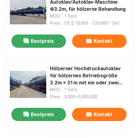
Autoklav/Autoklav-Maschine
Φ3.2m, für hölzerne Behandlung
Kohlenstoff-zusammengesetzte Teile
MOQ：1 Satz
Preis：US $ 18,000 - 120,000 / Set
Chemische Druckbehälter
Bestpreis
Kontakt
Chemischer Wärmetauscher
Hölzerner Hochdruckautoklav
Öl feuerte Dampfkessel
für hölzernes Betriebsgröße
3.2m × 31m mit ein oder zwei
Türen
MOQ：1 Satz
Chemische Spalte
Preis：5,000~5,000,000
Chemikalienlager-Sammelbehälter
Bestpreis
Kontakt