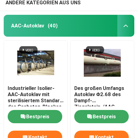
ANDERE KATEGORIEN AUS UNS
AAC-Autoklav
(40)
Industrieller Isolier-
Des großen Umfangs
AAC-Autoklav mit
Autoklav Φ2.68 des
sterilisiertem Standard
Dampf-
des Gasbeton-Blockes
Ziegelstein-/AAC
ASME
konkreter ×
Bestpreis
Bestpreis
38m/Autoklav des
Druckbehälter-
Autoklavs AAC
Kontakt
Kontakt