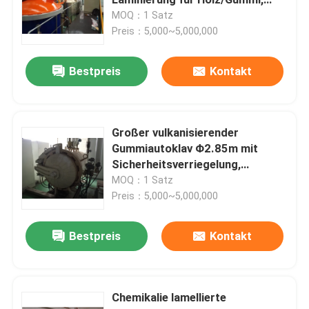
leicht
MOQ：1 Satz
Preis：5,000~5,000,000
zusammengesetzter Autoklav
Bestpreis
Kontakt
Vulkanisierungsautoklav
Glas Laminieren Autoklaven
Großer vulkanisierender
Gummiautoklav Φ2.85m mit
Sicherheitsverriegelung,
Konkreter Autoklav
Steuerung
MOQ：1 Satz
Preis：5,000~5,000,000
industrieller Autoklav
Bestpreis
Kontakt
Holz Autoklaven
Chemikalie lamellierte
Kohlenstoff-Faser-Produkte