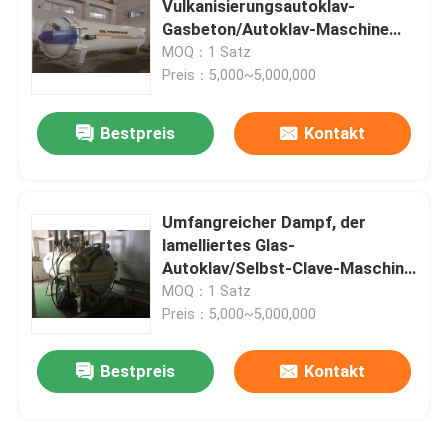
Vulkanisierungsautoklav-
Gasbeton/Autoklav-Maschine
Kohlenstoff-zusammengesetzte Teile
Φ2m
MOQ：1 Satz
Preis：5,000~5,000,000
Chemische Druckbehälter
Bestpreis
Kontakt
Chemischer Wärmetauscher
Umfangreicher Dampf, der
Öl feuerte Dampfkessel
lamelliertes Glas-
Autoklav/Selbst-Clave-Maschine
Φ3.2m vulkanisiert
MOQ：1 Satz
Chemische Spalte
Preis：5,000~5,000,000
Chemikalienlager-Sammelbehälter
Bestpreis
Kontakt