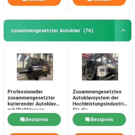
zusammengesetzter Autoklav
(76)
Professioneller
Zusammengesetztes
zusammengesetzter
Autoklavsystem der
kurierender Autoklav
Hochleistungsindustrien
mit Weltklassen-
für die
Technik und
Luftfahrt-/Militärmateriali
Bestpreis
Bestpreis
einzigartigem
Systemdesign