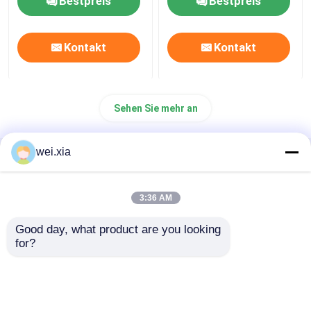
Bestpreis
Bestpreis
Kontakt
Kontakt
Sehen Sie mehr an
wei.xia
Startseite
Über uns
Kontakt
Desktop Site
Sitemap
Datenschutzrichtlinie
3:36 AM
Good day, what product are you looking 
Qualität
AAC-Autoklav
China Fabrik.Copyright ©
for?
2026 Jiangsu Olymspan Equipment Eechnology
Co.,Ltd. All Rights Reserved.