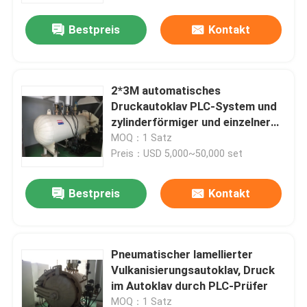
Bestpreis
Kontakt
2*3M automatisches
Druckautoklav PLC-System und
zylinderförmiger und einzelner
Trommelstrukturglasautoklav
MOQ：1 Satz
Preis：USD 5,000~50,000 set
Bestpreis
Kontakt
Zu Hause
Pneumatischer lamellierter
Produkte
Vulkanisierungsautoklav, Druck
im Autoklav durch PLC-Prüfer
Videos
MOQ：1 Satz