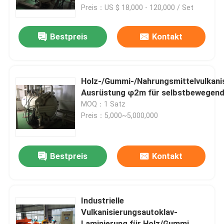
Preis：US $ 18,000 - 120,000 / Set
Über uns
Bestpreis
Kontakt
Werksbesichtigung
Holz-/Gummi-/Nahrungsmittelvulkani
Qualitätskontrolle
Ausrüstung φ2m für selbstbewegende
MOQ：1 Satz
Preis：5,000~5,000,000
Kontakt mit uns
Neuigkeiten
Bestpreis
Kontakt
Rechtssachen
Industrielle
Vulkanisierungsautoklav-
AAC-Autoklav
Laminierung für Holz/Gummi,