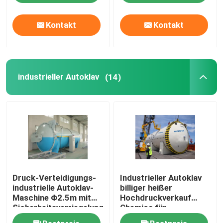
Kontakt
Kontakt
industrieller Autoklav
(14)
Druck-Verteidigungs-
Industrieller Autoklav
industrielle Autoklav-
billiger heißer
Maschine Φ2.5m mit
Hochdruckverkauf
Sicherheitsverriegelung
Chemica für
Glaslaminierungsproduktio