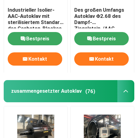
Industrieller Isolier-
Des großen Umfangs
Kohlenstoff-zusammengesetzte Teile
AAC-Autoklav mit
Autoklav Φ2.68 des
sterilisiertem Standard
Dampf-
des Gasbeton-Blockes
Ziegelstein-/AAC
Chemische Druckbehälter
ASME
konkreter ×
Bestpreis
Bestpreis
38m/Autoklav des
Druckbehälter-
Autoklavs AAC
Chemischer Wärmetauscher
Kontakt
Kontakt
Öl feuerte Dampfkessel
zusammengesetzter Autoklav
(76)
Chemische Spalte
Chemikalienlager-Sammelbehälter