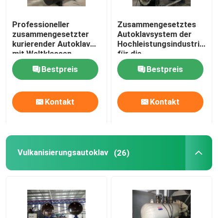
Professioneller
Zusammengesetztes
zusammengesetzter
Autoklavsystem der
kurierender Autoklav
Hochleistungsindustrien
mit Weltklassen-
für die
Technik und
Luftfahrt-/Militärmateriali
Bestpreis
Bestpreis
einzigartigem
Systemdesign
Kontakt
Kontakt
Vulkanisierungsautoklav
(26)