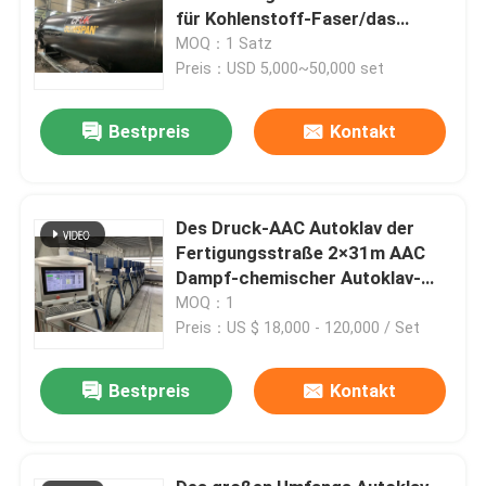
für Kohlenstoff-Faser/das
Gummi-Kurieren und Behandlung
MOQ：1 Satz
Preis：USD 5,000~50,000 set
Bestpreis
Kontakt
Des Druck-AAC Autoklav der
Fertigungsstraße 2×31m AAC
Dampf-chemischer Autoklav-
Block-der Anlagen/AAC
MOQ：1
Preis：US $ 18,000 - 120,000 / Set
Bestpreis
Kontakt