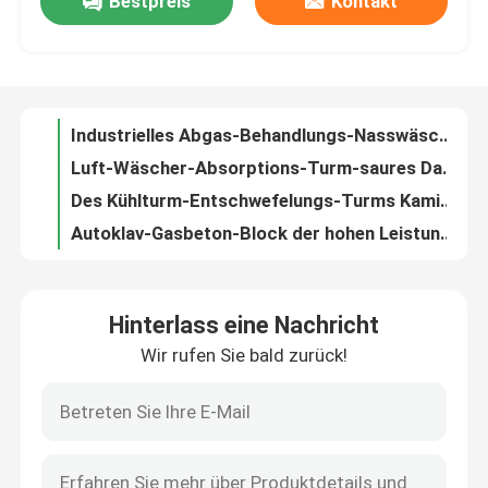
Bestpreis
Kontakt
Druckbehälter-Edelstahl-Mantelreaktionsgefäß 1000L 2000L chemischer
Druckbehälter-Edelstahl-Reaktionsgefäß 100L 8bar 50cbm chemisches
Über uns
Druckbehälter-ununterbrochener gerührter Reaktor WHGCM 500L 1000L 3000L 5000L chemischer
Chemische Industrie energiesparender industrieller Wärmetauscher-Shell And Tube Condenser Fors
Werksbesichtigung
Industrielles Abgas-Behandlungs-Nasswäscher-Reinigungs-Spray-Turm CER ASME
Luft-Wäscher-Absorptions-Turm-saures Dampf-Wäscher-System ASME LPGT
Qualitätskontrolle
Des Kühlturm-Entschwefelungs-Turms Kamin-Rohr-Kamin Frp hohe Haltbarkeit
Autoklav-Gasbeton-Block der hohen Leistungsfähigkeits-Glas-AAC, Druck 1.5Mpa
AAC-Autoklav-Druckbehälter für Block, hohe Temperatur und Druck AAC-Anlagenaac
Kontakt mit uns
Ziegelstein/Gummi/Nahrung/industrieller Glasautoklav für AAC-Anlage, leicht
Hinterlass eine Nachricht
Große Kohlenstofffaser-Härte- und Hochdruckbehälter
Neuigkeiten
Wir rufen Sie bald zurück!
Autoklave aus Polymer-PE-Platten, zusammengesetzter Keramik
Hydraulische Türöffnung, Reisebüro aus Kohlenstofffaser, zusammengesetztes Autoklaven
Rechtssachen
Chemische Wärmetauscher-Kundenbezogenheit Shell ASME u. Rohr-Wärmetauscher
Entwicklungstrends und Zukunftsperspektiven der Composite-Autoclave-Technologie
AAC-Autoklav