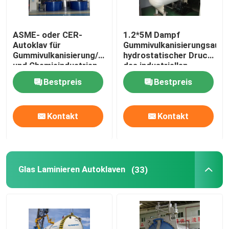
ASME- oder CER-
1.2*5M Dampf
Autoklav für
Gummivulkanisierungsautok
Gummivulkanisierung/Gewebe/Kabel
hydrostatischer Druck
und Chemieindustrien
des industriellen
Autoklavs
Bestpreis
Bestpreis
Kontakt
Kontakt
Glas Laminieren Autoklaven
(33)