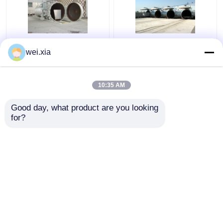
Chemischer konkreter
Konkreter Autoklav mit
wei.xia
Autoklav mit PLC-
hellem solidem
Steuer- und des
Warnungs-Gerät und
hydrostatischen
Sicherheitsverriegelung
10:35 AM
Druckestür
Bestpreis
Bestpreis
Good day, what product are you looking 
for?
Kontakt
Kontakt
Sehen Sie mehr an
Startseite
Über uns
Kontakt
Desktop Site
Sitemap
Datenschutzrichtlinie