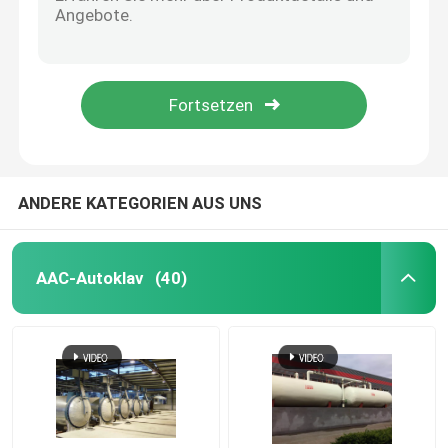
Die wichtige Rolle und Anwendungsfälle des Composite Autoclaves in der Metallverarbeitung
Analyse des Arbeitsprinzips und des Anwendungsbereichs des zusammengesetzten Autoklaves
zusammengesetzter Autoklav
Umfangreicher Dampf-Glas- lamellierender Autoklav/Selbst-Clave-Maschine Φ3.2m
Gasbeton-Block-hölzerner Gummiglasautoklav für Aac-Block-Anlage Φ3m
Vulkanisierungsautoklav
Industrielle Glasautoklav-Tür der Flugasche-Ziegelstein-hohen Temperatur, Φ3.2m 150°C
Glas Laminieren Autoklaven
ANDERE KATEGORIEN AUS UNS
Konkreter Autoklav
AAC-Autoklav
(40)
industrieller Autoklav
Holz Autoklaven
Kohlenstoff-Faser-Produkte