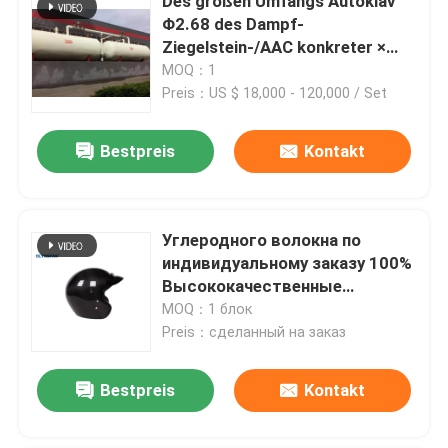
Des großen Umfangs Autoklav
Φ2.68 des Dampf-
Ziegelstein-/AAC konkreter ×
38m/Autoklav des
MOQ：1
Druckbehälter-Autoklavs AAC
Preis：US $ 18,000 - 120,000 / Set
Bestpreis
Kontakt
Углеродного волокна по
индивидуальному заказу 100%
Высококачественные
аксессуары для ортезов из
MOQ：1 блок
Preis：сделанный на заказ
Bestpreis
Kontakt