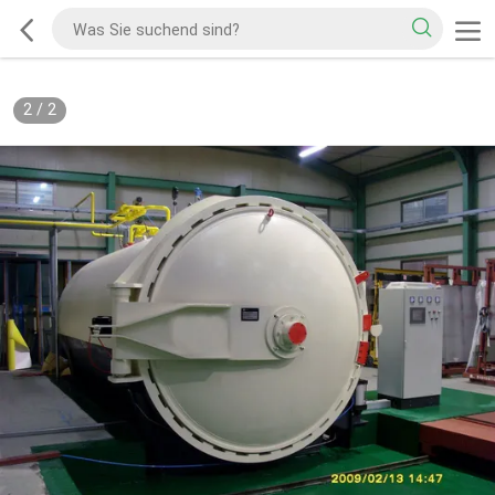
1
/
2