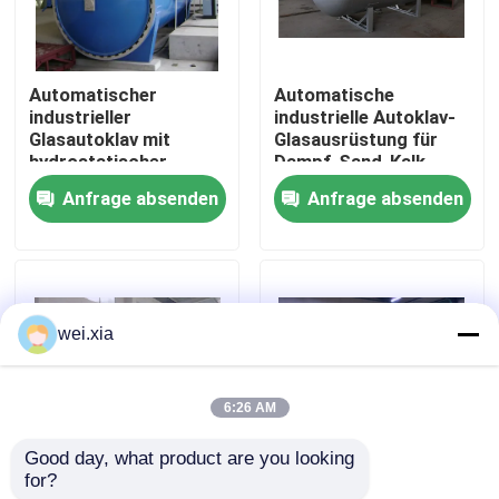
Über uns
Automatischer
Automatische
industrieller
industrielle Autoklav-
Werksbesichtigung
Glasautoklav mit
Glasausrüstung für
hydrostatischer
Dampf-Sand-Kalk-
Druck-Öffnungs-Tür
Ziegelstein
Anfrage absenden
Anfrage absenden
Qualitätskontrolle
Kontakt mit uns
wei.xia
Neuigkeiten
6:26 AM
Rechtssachen
Good day, what product are you looking 
for?
Druck-Verteidigungs-
Gasbeton-Block-
AAC-Autoklav