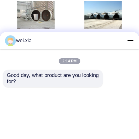
Chemischer konkreter
Konkreter Autoklav mit
wei.xia
Autoklav mit PLC-
hellem solidem
Steuer- und des
Warnungs-Gerät und
hydrostatischen
Sicherheitsverriegelung
2:14 PM
Druckestür
Bestpreis
Bestpreis
Good day, what product are you looking 
for?
Kontakt
Kontakt
Sehen Sie mehr an
Startseite
Über uns
Kontakt
Desktop Site