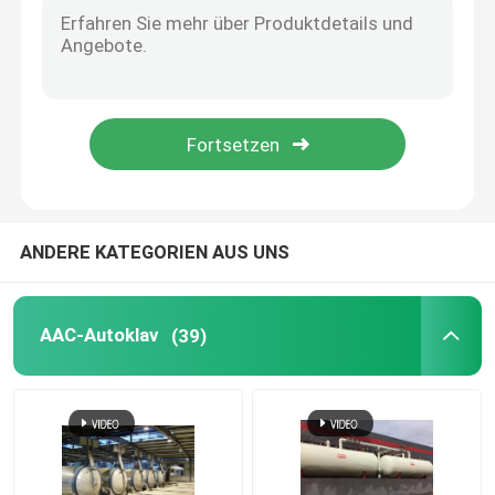
Kohlenstoff-zusammengesetzte Teile
Chemische Druckbehälter
Chemischer Wärmetauscher
ANDERE KATEGORIEN AUS UNS
Öl feuerte Dampfkessel
Chemische Spalte
AAC-Autoklav
(39)
Chemikalienlager-Sammelbehälter