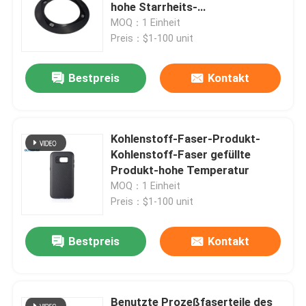
hohe Starrheits-
Verschleißfestigkeit
MOQ：1 Einheit
Über uns
Preis：$1-100 unit
Bestpreis
Kontakt
Werksbesichtigung
Qualitätskontrolle
Kohlenstoff-Faser-Produkt-
Kohlenstoff-Faser gefüllte
Kontakt mit uns
Produkt-hohe Temperatur
MOQ：1 Einheit
Preis：$1-100 unit
Neuigkeiten
Bestpreis
Kontakt
Rechtssachen
AAC-Autoklav
Benutzte Prozeßfaserteile des