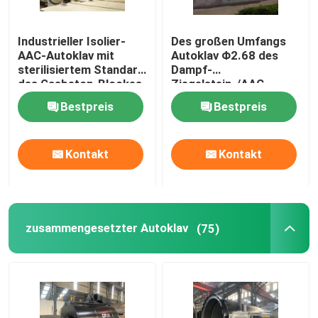
Industrieller Isolier-
Des großen Umfangs
AAC-Autoklav mit
Autoklav Φ2.68 des
sterilisiertem Standard
Dampf-
des Gasbeton-Blockes
Ziegelstein-/AAC
ASME
konkreter ×
Bestpreis
Bestpreis
38m/Autoklav des
Druckbehälter-
Autoklavs AAC
Kontakt
Kontakt
zusammengesetzter Autoklav
(75)