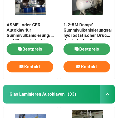
ASME- oder CER-
1.2*5M Dampf
Autoklav für
Gummivulkanisierungsautok
Gummivulkanisierung/Gewebe/Kabel
hydrostatischer Druck
und Chemieindustrien
des industriellen
Autoklavs
Bestpreis
Bestpreis
Kontakt
Kontakt
Glas Laminieren Autoklaven
(33)