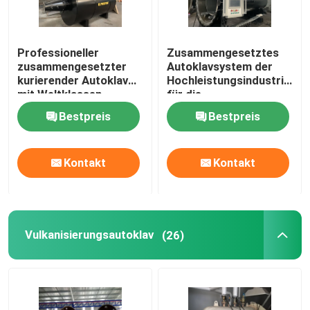
Professioneller
Zusammengesetztes
zusammengesetzter
Autoklavsystem der
kurierender Autoklav
Hochleistungsindustrien
mit Weltklassen-
für die
Technik und
Luftfahrt-/Militärmateriali
Bestpreis
Bestpreis
einzigartigem
Systemdesign
Kontakt
Kontakt
Vulkanisierungsautoklav
(26)