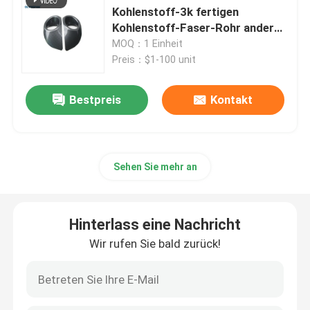
Kohlenstoff-3k fertigen
Kohlenstoff-Faser-Rohr andere
zusammengesetzter Autoklav
Autoteile besonders an
MOQ：1 Einheit
Preis：$1-100 unit
Vulkanisierungsautoklav
Bestpreis
Kontakt
Glas Laminieren Autoklaven
Konkreter Autoklav
Sehen Sie mehr an
industrieller Autoklav
Hinterlass eine Nachricht
Wir rufen Sie bald zurück!
Holz Autoklaven
Kohlenstoff-Faser-Produkte