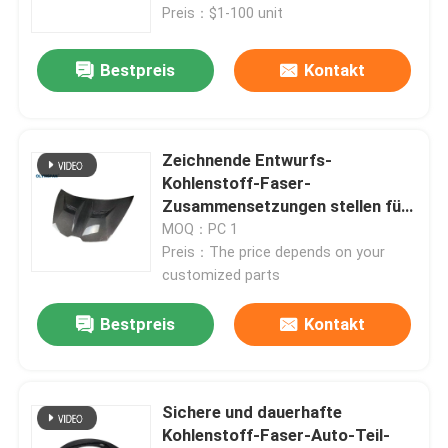
Preis：$1-100 unit
Bestpreis
Kontakt
Zeichnende Entwurfs-
Kohlenstoff-Faser-
Zusammensetzungen stellen für
mobile medizinische Geräte her
MOQ：PC 1
Preis：The price depends on your
customized parts
Zu Hause
Bestpreis
Kontakt
Produkte
Sichere und dauerhafte
Kohlenstoff-Faser-Auto-Teil-
Videos