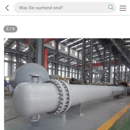
3
/
6