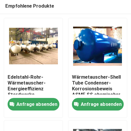
Empfohlene Produkte
Edelstahl-Rohr-
Wärmetauscher-Shell
Wärmetauscher-
Tube Condenser-
Energieeffizienz
Korrosionsbeweis
Zu Hause
Stordworks
ASME SS chemischer
industrielle
Anfrage absenden
Anfrage absenden
Produkte
Videos