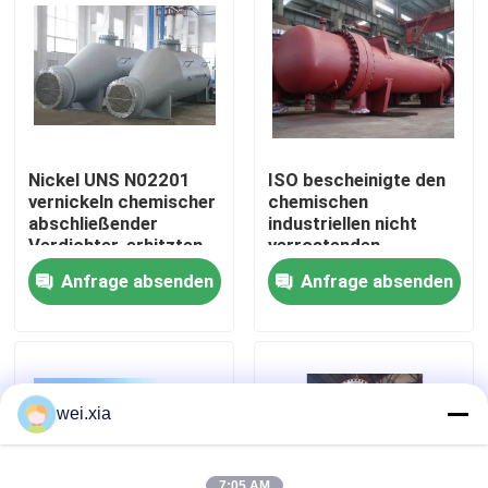
Über uns
Werksbesichtigung
Nickel UNS N02201
ISO bescheinigte den
Qualitätskontrolle
vernickeln chemischer
chemischen
abschließender
industriellen nicht
Verdichter-erhitzten
verrostenden
Verdampfer des
Rippenrohr-
Kontakt mit uns
Anfrage absenden
Anfrage absenden
Wärmetauscher-201
Wärmetauscher
Neuigkeiten
Rechtssachen
wei.xia
AAC-Autoklav
7:05 AM