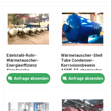
Edelstahl-Rohr-
Wärmetauscher-Shell
Wärmetauscher-
Tube Condenser-
Energieeffizienz
Korrosionsbeweis
Stordworks
ASME SS chemischer
industrielle
Zu Hause
Anfrage absenden
Anfrage absenden
Produkte
Videos