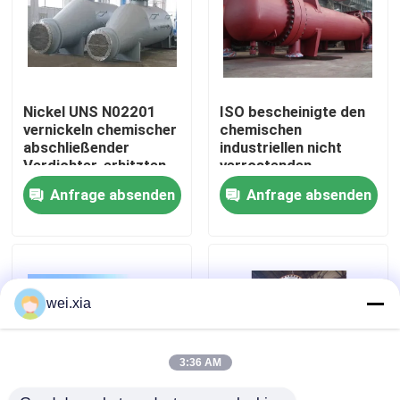
Über uns
Werksbesichtigung
Nickel UNS N02201
ISO bescheinigte den
vernickeln chemischer
chemischen
abschließender
industriellen nicht
Qualitätskontrolle
Verdichter-erhitzten
verrostenden
Verdampfer des
Rippenrohr-
Anfrage absenden
Anfrage absenden
Wärmetauscher-201
Wärmetauscher
Kontakt mit uns
Neuigkeiten
wei.xia
Rechtssachen
3:36 AM
AAC-Autoklav