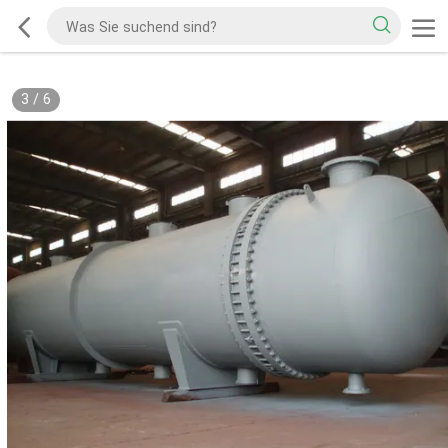
3
/
6