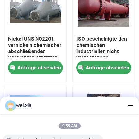
Über uns
Werksbesichtigung
Nickel UNS N02201
ISO bescheinigte den
vernickeln chemischer
chemischen
abschließender
industriellen nicht
Qualitätskontrolle
Verdichter-erhitzten
verrostenden
Verdampfer des
Rippenrohr-
Anfrage absenden
Anfrage absenden
Wärmetauscher-201
Wärmetauscher
Kontakt mit uns
Neuigkeiten
wei.xia
Rechtssachen
9:55 AM
AAC-Autoklav