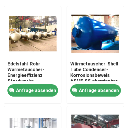
Edelstahl-Rohr-
Wärmetauscher-Shell
Wärmetauscher-
Tube Condenser-
Energieeffizienz
Korrosionsbeweis
Stordworks
ASME SS chemischer
industrielle
Zu Hause
Anfrage absenden
Anfrage absenden
Produkte
Videos