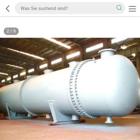
2
/
6