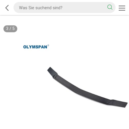
3
/
5