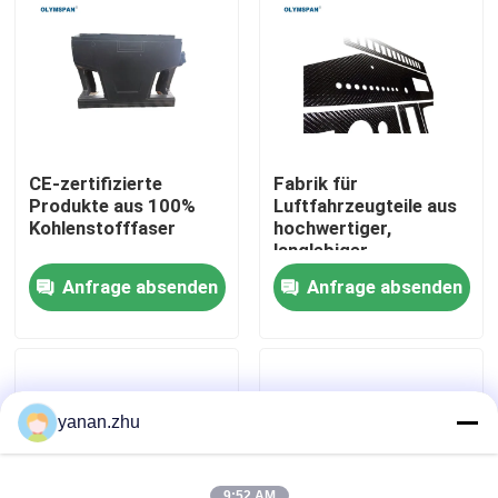
Über uns
Werksbesichtigung
CE-zertifizierte
Fabrik für
Qualitätskontrolle
Produkte aus 100%
Luftfahrzeugteile aus
Kohlenstofffaser
hochwertiger,
langlebiger,
benutzerdefinierter
Kontakt mit uns
Anfrage absenden
Anfrage absenden
Kohlenstofffaser
Neuigkeiten
Rechtssachen
yanan.zhu
AAC-Autoklav
9:52 AM