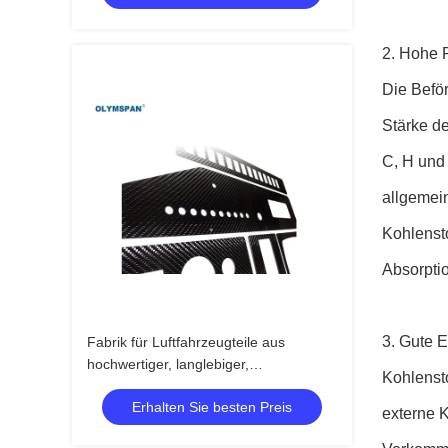
2. Hohe 
Die Befö
Stärke d
C, H und 
allgemei
Kohlenst
Absorptio
3. Gute 
Fabrik für Luftfahrzeugteile aus
hochwertiger, langlebiger,
Kohlenst
benutzerdefinierter Kohlenstofffaser
Erhalten Sie besten Preis
externe K