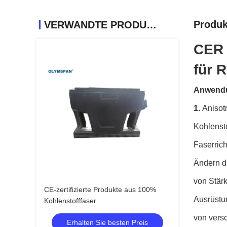
Produk
VERWANDTE PRODUKTE
CER 
für 
Anwendu
1.
Anisot
Kohlensto
Faserrich
Ändern d
von Stär
CE-zertifizierte Produkte aus 100%
Ausrüstu
Kohlenstofffaser
von vers
Erhalten Sie besten Preis