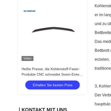
Kohlensto
er im lan
und zu üb
Bettbrett
Das mediz
Bettbrett
Video
erzielen.
tradition
Heiße Presse, die Kohlenstoff-Faser-
Produkte CNC schneidet Soem-Entwurf
bildet
Erhalten Sie besten Preis
3, Kohlen
Der Verb
hauptsäch
KONTAKT MIT UNS