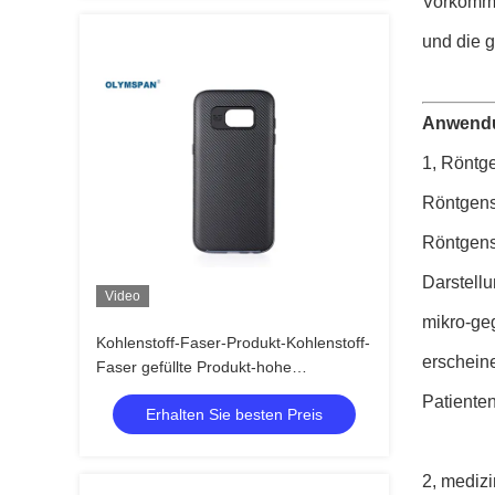
Vorkomme
und die g
Anwendun
1, Röntg
Röntgens
Röntgens
Darstellu
Video
mikro-geg
Kohlenstoff-Faser-Produkt-Kohlenstoff-
erschein
Faser gefüllte Produkt-hohe
Temperatur
Patienten
Erhalten Sie besten Preis
2, medizi