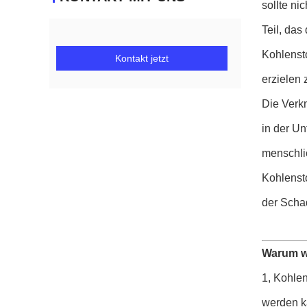
sollte ni
Teil, das
Kohlenst
Kontakt jetzt
erzielen 
Die Verk
in der U
menschli
Kohlensto
der Schad
Warum w
1, Kohlen
werden ka