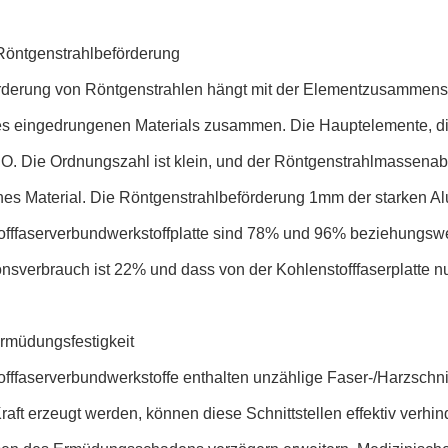
Röntgenstrahlbeförderung
rderung von Röntgenstrahlen hängt mit der Elementzusammense
es eingedrungenen Materials zusammen. Die Hauptelemente, die
O. Die Ordnungszahl ist klein, und der Röntgenstrahlmassenabsor
nes Material. Die Röntgenstrahlbeförderung 1mm der starken A
offfaserverbundwerkstoffplatte sind 78% und 96% beziehungswe
nsverbrauch ist 22% und dass von der Kohlenstofffaserplatte nu
Ermüdungsfestigkeit
offfaserverbundwerkstoffe enthalten unzählige Faser-/Harzschn
raft erzeugt werden, können diese Schnittstellen effektiv verhi