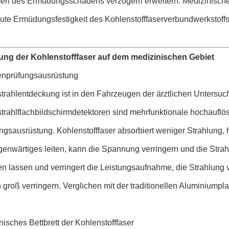
n des Ermüdungsschadens verzögern erweitern. Medizinische A
ute Ermüdungsfestigkeit des Kohlenstofffaserverbundwerkstoffs 
g der Kohlenstofffaser auf dem medizinischen Gebiet
enprüfungsausrüstung
trahlentdeckung ist in den Fahrzeugen der ärztlichen Untersu
trahlflachbildschirmdetektoren sind mehrfunktionale hochauflö
ngsausrüstung. Kohlenstofffaser absorbiert weniger Strahlung, 
enwärtiges leiten, kann die Spannung verringern und die Strah
en lassen und verringert die Leistungsaufnahme, die Strahlung
 groß verringern. Verglichen mit der traditionellen Aluminiumplat
nisches Bettbrett der Kohlenstofffaser