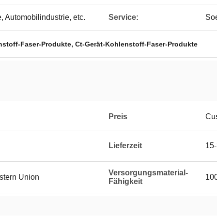
, Automobilindustrie, etc.
Service:
So
,
stoff-Faser-Produkte
Ct-Gerät-Kohlenstoff-Faser-Produkte
Preis
Cus
Lieferzeit
15-
Versorgungsmaterial-
estern Union
100
Fähigkeit