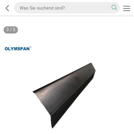
3
/
5