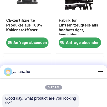
Über uns
CE-zertifizierte
Fabrik für
Produkte aus 100%
Luftfahrzeugteile aus
Werksbesichtigung
Kohlenstofffaser
hochwertiger,
langlebiger,
benutzerdefinierter
Anfrage absenden
Anfrage absenden
Qualitätskontrolle
Kohlenstofffaser
Kontakt mit uns
yanan.zhu
Neuigkeiten
5:17 AM
Rechtssachen
Good day, what product are you looking 
for?
Kohlenstoff-Faser-
Heiße Presse, die
AAC-Autoklav