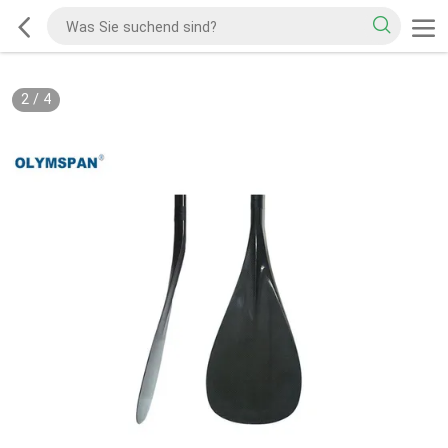
2
/
4