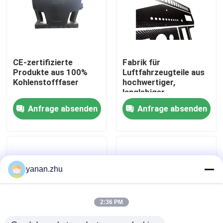
Über uns
Werksbesichtigung
CE-zertifizierte
Fabrik für
Produkte aus 100%
Luftfahrzeugteile aus
Kohlenstofffaser
hochwertiger,
Qualitätskontrolle
langlebiger,
benutzerdefinierter
Anfrage absenden
Anfrage absenden
Kohlenstofffaser
Kontakt mit uns
Neuigkeiten
yanan.zhu
Rechtssachen
2:36 PM
AAC-Autoklav