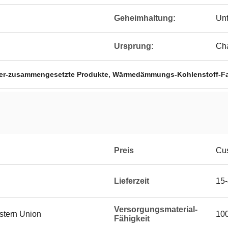
Geheimhaltung:
Unt
Ursprung:
Ch
,
er-zusammengesetzte Produkte
Wärmedämmungs-Kohlenstoff-Fa
Preis
Cus
Lieferzeit
15-
Versorgungsmaterial-
estern Union
100
Fähigkeit