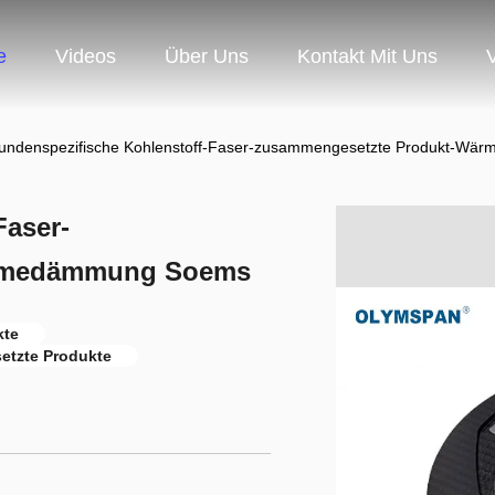
e
Videos
Über Uns
Kontakt Mit Uns
undenspezifische Kohlenstoff-Faser-zusammengesetzte Produkt-W
Faser-
ärmedämmung Soems
kte
tzte Produkte