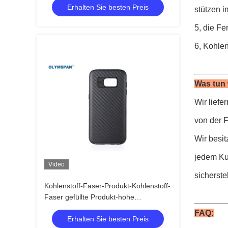
Erhalten Sie besten Preis
stützen i
5, die Fe
6, Kohle
Was tun 
Wir lief
von der 
Wir besi
jedem Kun
Video
sicherstel
Kohlenstoff-Faser-Produkt-Kohlenstoff-
Faser gefüllte Produkt-hohe
Temperatur
FAQ:
Erhalten Sie besten Preis