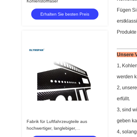
Kohlenstofffaser
Fügen Sie
Erhalten Sie besten Preis
erstklass
Produkte 
Unsere V
1, Kohlen
werden ka
2, unser
erfüllt.
3, sind w
geben ka
Fabrik für Luftfahrzeugteile aus
hochwertiger, langlebiger,
4, solang
benutzerdefinierter Kohlenstofffaser