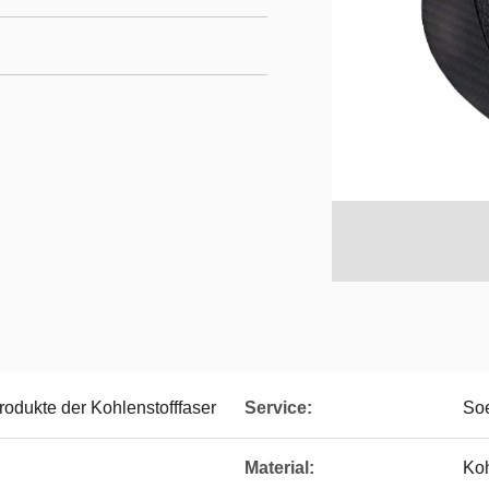
dukte der Kohlenstofffaser
Service:
So
Material:
Koh