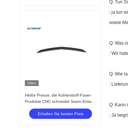
Q: Tun S
: ja tun
sowie Ma
Q: Was is
: Wir hab
Q: Wie l
Video
: Lieferu
Heiße Presse, die Kohlenstoff-Faser-
Produkte CNC schneidet Soem-Entwurf
Q: Kann 
bildet
Erhalten Sie besten Preis
: Ja begr