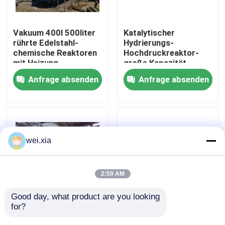
Über uns
Vakuum 400l 500liter
Katalytischer
rührte Edelstahl-
Hydrierungs-
chemische Reaktoren
Hochdruckreaktor-
Werksbesichtigung
mit Heizung
große Kapazität
WHGCM 6000L
Anfrage absenden
Anfrage absenden
Qualitätskontrolle
Kontakt mit uns
wei.xia
Neuigkeiten
2:59 AM
Rechtssachen
Good day, what product are you looking 
for?
Hochdruckchemischer
Laborforschungs-Öl-
Reaktor-Behälter des
Heizungs-chemische
AAC-Autoklav