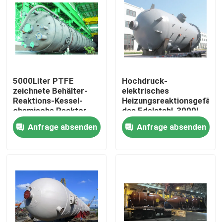
5000Liter PTFE
Hochdruck-
zeichnete Behälter-
elektrisches
Reaktions-Kessel-
Heizungsreaktionsgefäß
chemische Reaktor-
des Edelstahl-3000l
Schiff
Anfrage absenden
Anfrage absenden
Zu Hause
Produkte
Videos