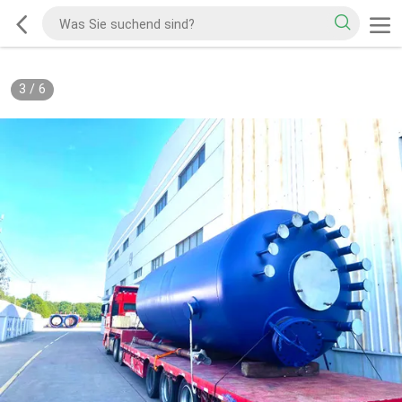
3
/
6