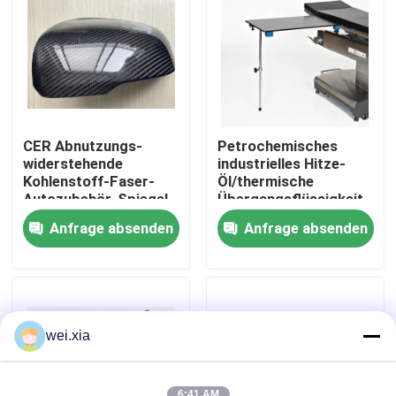
Über uns
Werksbesichtigung
CER Abnutzungs-
Petrochemisches
Qualitätskontrolle
widerstehende
industrielles Hitze-
Kohlenstoff-Faser-
Öl/thermische
Autozubehör-Spiegel-
Übergangsflüssigkeit
Kohlenstoff-Faser-
für Heizsystem
Kontakt mit uns
Anfrage absenden
Anfrage absenden
Produkte
Neuigkeiten
Rechtssachen
wei.xia
AAC-Autoklav
6:41 AM