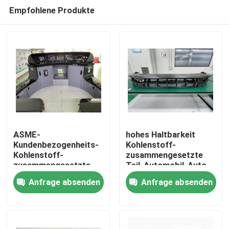
Empfohlene Produkte
ASME-
hohes Haltbarkeit
Kundenbezogenheits-
Kohlenstoff-
Kohlenstoff-
zusammengesetzte
Zu Hause
zusammengesetzte
Teil-Automobil-Auto
Teile befördern
Front Lip Wear
Anfrage absenden
Anfrage absenden
Durchfahrt-Produkte
Resistance
Produkte
mit der Eisenbahn
Videos