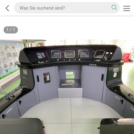
1
/
1