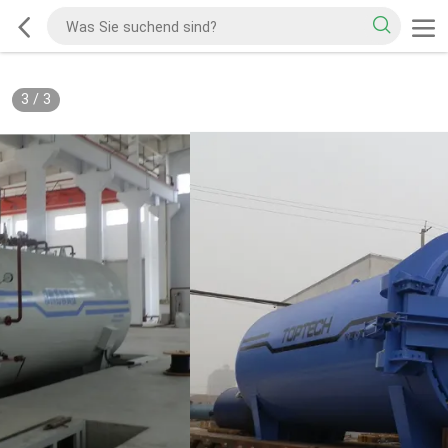
3
/
3