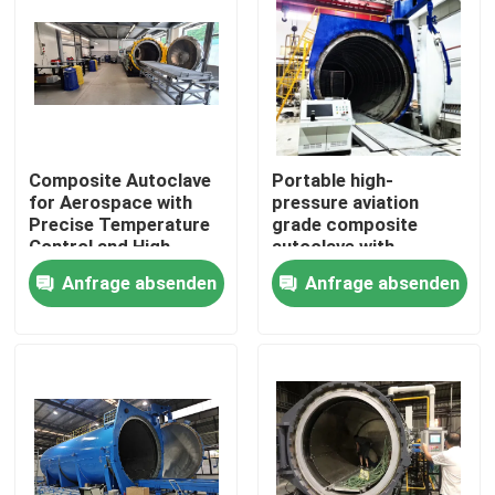
Composite Autoclave
Portable high-
for Aerospace with
pressure aviation
Precise Temperature
grade composite
Control and High-
autoclave with
Pressure Vessel for
advanced control
Anfrage absenden
Anfrage absenden
Consistent Curing
systems for UAV and
aerospace
applications
Zu Hause
Produkte
Videos