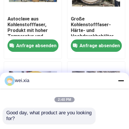
Über uns
Autoclave aus
Große
Kohlenstofffaser,
Kohlenstofffaser-
Produkt mit hoher
Härte- und
Werksbesichtigung
Temperatur und
Hochdruckbehälter
hohem Druck,
Anfrage absenden
Anfrage absenden
unterstützt die
Qualitätskontrolle
Anpassung,
komplettes System
Kontakt mit uns
wei.xia
Neuigkeiten
2:40 PM
Rechtssachen
Good day, what product are you looking 
for?
Luftfahrt-Drohnen-
Vollautomatisches
Verbundautoklave
kugelsicheres
AAC-Autoklav