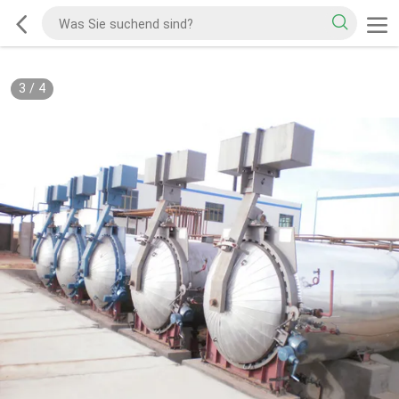
3
/
4