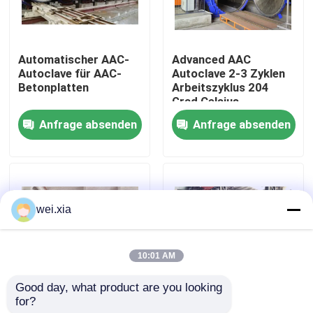
Über uns
Automatischer AAC-
Advanced AAC
Autoclave für AAC-
Autoclave 2-3 Zyklen
Werksbesichtigung
Betonplatten
Arbeitszyklus 204
Grad Celsius
Konstruktionstemperatur
Anfrage absenden
Anfrage absenden
Qualitätskontrolle
Kontakt mit uns
wei.xia
Neuigkeiten
10:01 AM
Rechtssachen
Good day, what product are you looking 
for?
Dampfheizung
AAC-1000 Autoklave
AAC-Autoklav