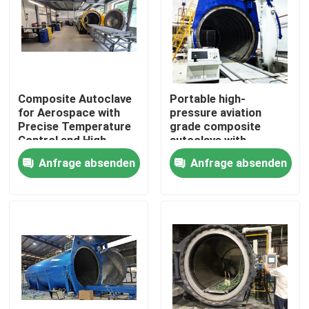
Composite Autoclave
Portable high-
for Aerospace with
pressure aviation
Precise Temperature
grade composite
Control and High-
autoclave with
Pressure Vessel for
advanced control
Anfrage absenden
Anfrage absenden
Consistent Curing
systems for UAV and
aerospace
applications
Zu Hause
Produkte
Videos