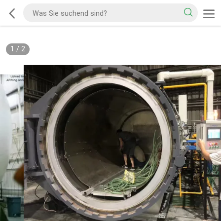
1
/
2