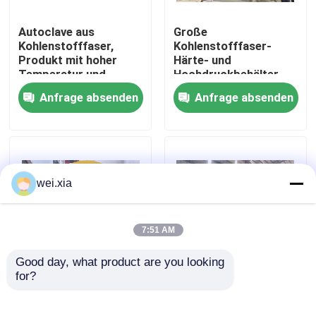
Autoclave aus
Große
Über uns
Kohlenstofffaser,
Kohlenstofffaser-
Produkt mit hoher
Härte- und
Temperatur und
Hochdruckbehälter
Werksbesichtigung
hohem Druck,
Anfrage absenden
Anfrage absenden
unterstützt die
Anpassung,
Qualitätskontrolle
komplettes System
Kontakt mit uns
wei.xia
Neuigkeiten
7:51 AM
Good day, what product are you looking 
Rechtssachen
for?
Luftfahrt-Drohnen-
Vollautomatisches
Verbundautoklave
kugelsicheres
Autoklaven aus
AAC-Autoklav