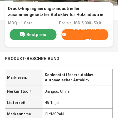
Druck-Imprägnierungs-industrieller
zusammengesetzter Autoklav für Holzindustrie
ISO ASME aufgelistet
MOQ：1 Satz
Preis：USD 5,000~50,000 set
Kontaktieren Sie
Bestpreis
uns
PRODUKT-BESCHREIBUNG
Kohlenstofffaserautoklav
,
Markieren:
Automatischer Autoklav
Herkunftsort
Jiangsu, China
Lieferzeit
45 Tage
Markenname
OLYMSPAN